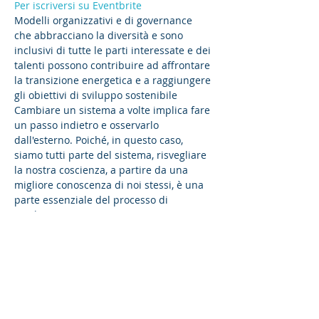
Per iscriversi su Eventbrite
Modelli organizzativi e di governance 
che abbracciano la diversità e sono 
inclusivi di tutte le parti interessate e dei 
talenti possono contribuire ad affrontare 
la transizione energetica e a raggiungere 
gli obiettivi di sviluppo sostenibile
Cambiare un sistema a volte implica fare 
un passo indietro e osservarlo 
dall'esterno. Poiché, in questo caso, 
siamo tutti parte del sistema, risvegliare 
la nostra coscienza, a partire da una 
migliore conoscenza di noi stessi, è una 
parte essenziale del processo di 
cambiamento.
Le sfide moderne richiedono una solida 
risposta sociale, ma abbracciare il motto 
"Da soli si va più veloci, insieme si va più 
lontano" non è un compito facile. 
Promuovere la diversità, in particolare, è 
una condizione essenziale ma 